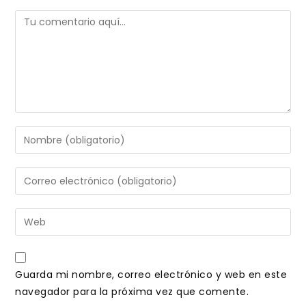
Comentario
Introduce
tu
nombre
Introduce
o
tu
nombre
dirección
Introduce
de
de
la
usuario
correo
URL
para
electrónico
de
comentar
Guarda mi nombre, correo electrónico y web en este
para
tu
navegador para la próxima vez que comente.
comentar
web