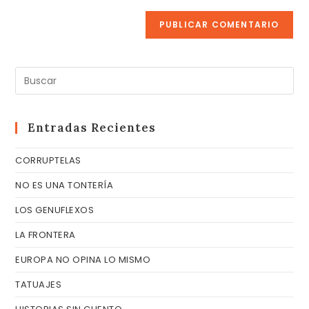
(opcional)
Pul
Es
pa
cer
Entradas Recientes
el
CORRUPTELAS
pa
de
NO ES UNA TONTERÍA
bú
LOS GENUFLEXOS
LA FRONTERA
EUROPA NO OPINA LO MISMO
TATUAJES