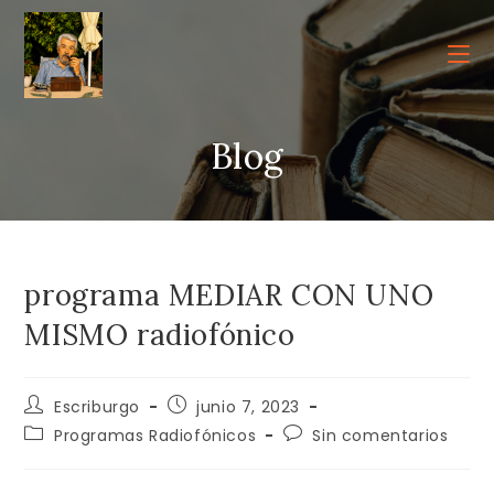
Ir
al
contenido
Blog
programa MEDIAR CON UNO
MISMO radiofónico
Autor
Publicación
Escriburgo
junio 7, 2023
de
de
Categoría
Comentarios
Programas Radiofónicos
Sin comentarios
la
la
de
de
entrada:
entrada:
la
la