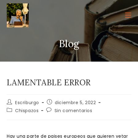
Ir
al
contenido
Blog
LAMENTABLE ERROR
Autor
Publicación
Escriburgo
diciembre 5, 2022
de
de
Categoría
Comentarios
Chispazos
Sin comentarios
la
la
de
de
entrada:
entrada:
la
la
entrada:
entrada:
Hay una parte de paises europeos que quieren vetar