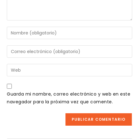
Introduce
tu
nombre
Introduce
o
tu
nombre
dirección
Introduce
de
de
la
usuario
correo
URL
para
electrónico
de
comentar
Guarda mi nombre, correo electrónico y web en este
para
tu
navegador para la próxima vez que comente.
comentar
web
(opcional)