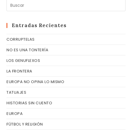
Pul
Es
pa
cer
Entradas Recientes
el
CORRUPTELAS
pa
de
NO ES UNA TONTERÍA
bú
LOS GENUFLEXOS
LA FRONTERA
EUROPA NO OPINA LO MISMO
TATUAJES
HISTORIAS SIN CUENTO
EUROPA
FÚTBOL Y RELIGIÓN