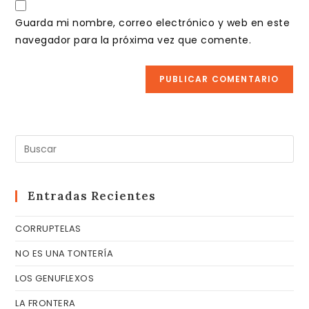
para
electrónico
de
comentar
Guarda mi nombre, correo electrónico y web en este
para
tu
navegador para la próxima vez que comente.
comentar
web
(opcional)
Pul
Es
pa
cer
Entradas Recientes
el
CORRUPTELAS
pa
de
NO ES UNA TONTERÍA
bú
LOS GENUFLEXOS
LA FRONTERA