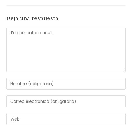
Deja una respuesta
Comentario
Introduce
tu
nombre
Introduce
o
tu
nombre
dirección
Introduce
de
de
la
usuario
correo
URL