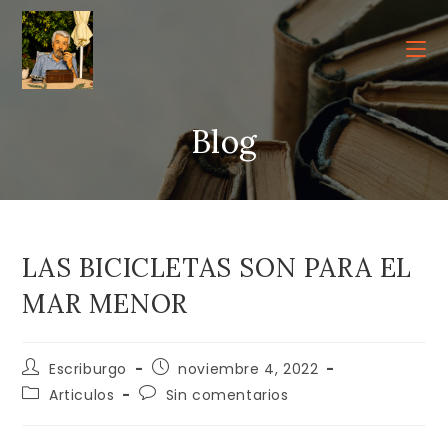
Ir
al
contenido
Blog
LAS BICICLETAS SON PARA EL
MAR MENOR
Autor
Publicación
Escriburgo
noviembre 4, 2022
de
de
Categoría
Comentarios
Articulos
Sin comentarios
la
la
de
de
entrada:
entrada:
la
la