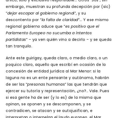
único, solo y exclusivo responsable… Otros “Sos”, sin
embargo, muestran su profunda decepción por (sic)
“
dejar escapar al gobierno regiona
l”, y su
descontento por “
la falta de claridad
”… Y ese mismo
regional gobierno aduce que “
es positivo que el
Parlamento Europeo no sucumba a intentos
partidistas
” – ya ven quién vino a decirlo – y se queda
tan tranquilo.
Ante este guirigay, queda claro, o medio claro, o un
poquico claro, aquello que escribí en ocasión de la
concesión de entidad jurídica al Mar Menor: si la
laguna no es un ente pensante y autónomo, habrán
de ser las “
presonas
humanas” las que tendrán que
ejercer su tutoría y representación, ¿no?.. Vale. Pues
si esa gente ha de ser (y lo es) de la misma que
opinan, se oponen y se descomponen, y se
contradicen, se atacan y se autojusifican, e
interpretan o interpelan el laudo europeo, el Mar