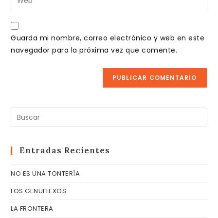
de
la
usuario
correo
URL
para
electrónico
de
comentar
Guarda mi nombre, correo electrónico y web en este
para
tu
navegador para la próxima vez que comente.
comentar
web
(opcional)
Pul
Es
pa
cer
Entradas Recientes
el
NO ES UNA TONTERÍA
pa
de
LOS GENUFLEXOS
bú
LA FRONTERA