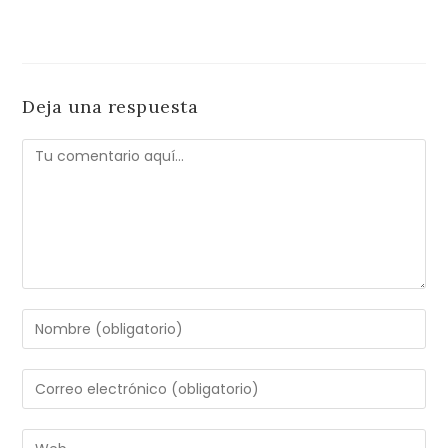
Deja una respuesta
Comentario
Introduce
tu
nombre
Introduce
o
tu
nombre
dirección
Introduce
de