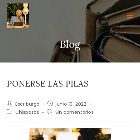
Ir
al
contenido
Blog
PONERSE LAS PILAS
Autor
Publicación
Escriburgo
junio 10, 2022
de
de
Categoría
Comentarios
Chispazos
Sin comentarios
la
la
de
de
entrada:
entrada:
la
la
entrada:
entrada: