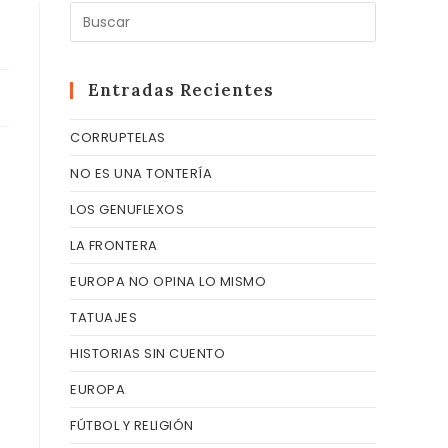
Pulsa
Escape
para
cerrar
Entradas Recientes
el
CORRUPTELAS
panel
de
NO ES UNA TONTERÍA
búsqueda
LOS GENUFLEXOS
LA FRONTERA
EUROPA NO OPINA LO MISMO
TATUAJES
HISTORIAS SIN CUENTO
EUROPA
FÚTBOL Y RELIGIÓN