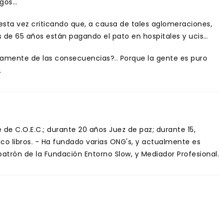
egos…
sta vez criticando que, a causa de tales aglomeraciones,
s de 65 años están pagando el pato en hospitales y ucis…
riamente de las consecuencias?.. Porque la gente es puro
.
de C.O.E.C.; durante 20 años Juez de paz; durante 15,
inco libros. - Ha fundado varias ONG's, y actualmente es
trón de la Fundación Entorno Slow, y Mediador Profesional.