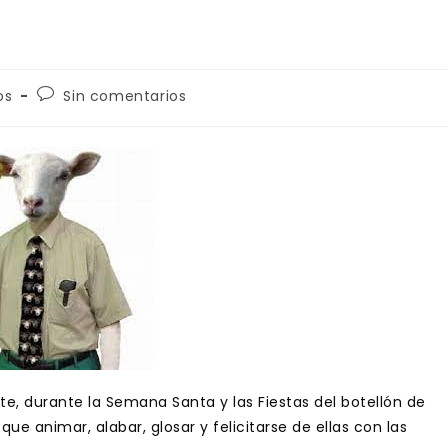
Comentarios
os
Sin comentarios
de
la
entrada:
ete, durante la Semana Santa y las Fiestas del botellón de
ue animar, alabar, glosar y felicitarse de ellas con las