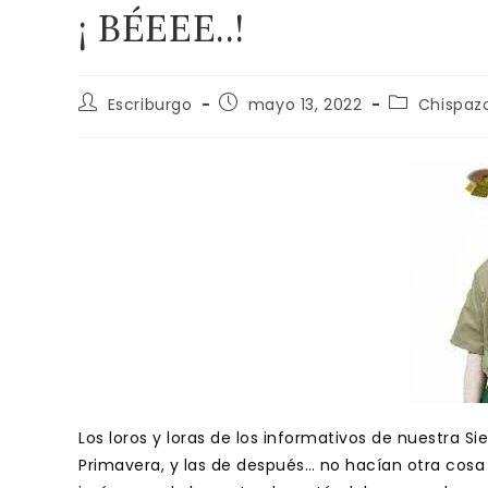
¡ BÉEEE..!
Autor
Publicación
Categoría
Escriburgo
mayo 13, 2022
Chispaz
de
de
de
la
la
la
entrada:
entrada:
entrada:
Los loros y loras de los informativos de nuestra Si
Primavera, y las de después… no hacían otra cosa q