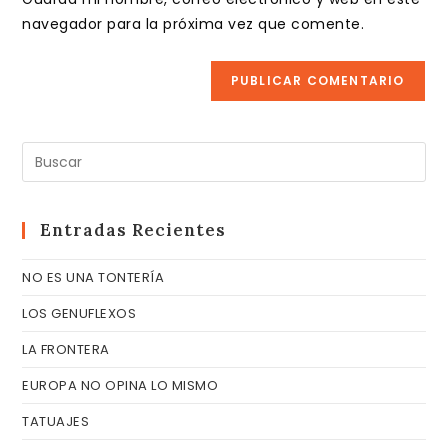
para
tu
navegador para la próxima vez que comente.
comentar
web
(opcional)
Pul
Es
pa
cer
Entradas Recientes
el
NO ES UNA TONTERÍA
pa
de
LOS GENUFLEXOS
bú
LA FRONTERA
EUROPA NO OPINA LO MISMO
TATUAJES