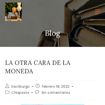
Ir
al
contenido
Blog
LA OTRA CARA DE LA
MONEDA
Autor
Publicación
Escriburgo
febrero 18, 2022
de
de
Categoría
Comentarios
Chispazos
Sin comentarios
la
la
de
de
entrada:
entrada:
la
la