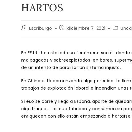
HARTOS
Autor
Publicación
Categor
Escriburgo
diciembre 7, 2021
Unca
de
de
de
la
la
la
entrada:
entrada:
entrada:
En EE.UU. ha estallado un fenómeno social, dond
malpagados y sobreexplotados en bares, supermerc
de un intento de paralizar un sistema injusto.
En China está comenzando algo parecido. Lo llam
trabajos de explotación laboral e incendian unas
Si eso se corre y llega a España, aparte de qued
ciquitraque… Los que fabrican y consumen su prop
enriquecen con ello están empezando a hartarse.