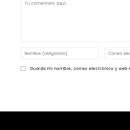
Comentario
Introduce
Introduce
tu
tu
nombre
dirección
Guarda mi nombre, correo electrónico y web 
o
de
nombre
correo
de
electrónico
usuario
para
para
comentar
comentar