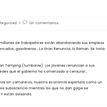
ía
Comentarios
tegorized
Sin comentarios
de
la
entrada:
e millones de trabajadores están abandonando sus empleos
ados, gasolineras… La Gran Renuncia, lo llaman. Se trata
an Tamping (tumbarse). Los jóvenes renuncian a sus
 redes que el gobierno ha comenzado a censurar…
arnos sin camareros, nuestra economía explotará como un
ia subsistencia mientras los que no dan golpe se
 Y están avisando.