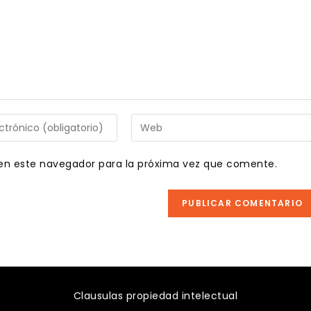
Introduce
la
URL
en este navegador para la próxima vez que comente.
de
tu
web
(opcional)
Clausulas propiedad intelectual