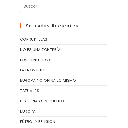
Pulsa
Escape
para
cerrar
Entradas Recientes
el
CORRUPTELAS
panel
de
NO ES UNA TONTERÍA
búsqueda
LOS GENUFLEXOS
LA FRONTERA
EUROPA NO OPINA LO MISMO
TATUAJES
HISTORIAS SIN CUENTO
EUROPA
FÚTBOL Y RELIGIÓN