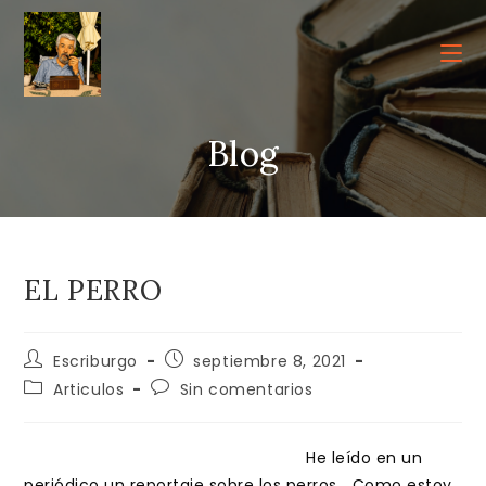
Ir
al
contenido
Blog
EL PERRO
Autor
Publicación
Escriburgo
septiembre 8, 2021
de
de
Categoría
Comentarios
Articulos
Sin comentarios
la
la
de
de
entrada:
entrada:
la
la
entrada:
entrada:
He leído en un
periódico un reportaje sobre los perros… Como estoy