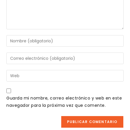
Introduce
tu
nombre
Introduce
o
tu
nombre
dirección
Introduce
de
de
la
usuario
correo
URL
para
electrónico
de
comentar
Guarda mi nombre, correo electrónico y web en este
para
tu
navegador para la próxima vez que comente.
comentar
web
(opcional)