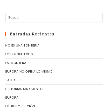
Pul
Es
pa
cer
Entradas Recientes
el
NO ES UNA TONTERÍA
pa
de
LOS GENUFLEXOS
bú
LA FRONTERA
EUROPA NO OPINA LO MISMO
TATUAJES
HISTORIAS SIN CUENTO
EUROPA
FÚTBOL Y RELIGIÓN