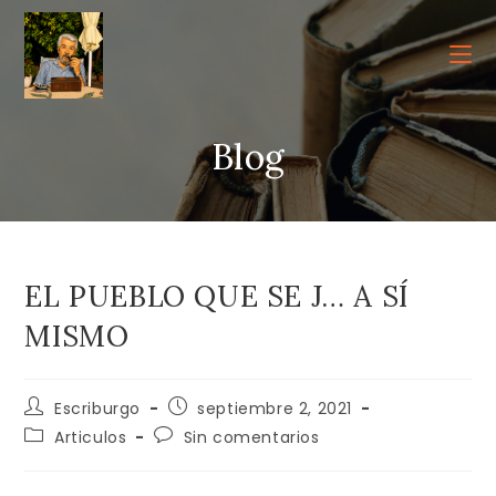
Ir
al
contenido
Blog
EL PUEBLO QUE SE J… A SÍ
MISMO
Autor
Publicación
Escriburgo
septiembre 2, 2021
de
de
Categoría
Comentarios
Articulos
Sin comentarios
la
la
de
de
entrada:
entrada:
la
la