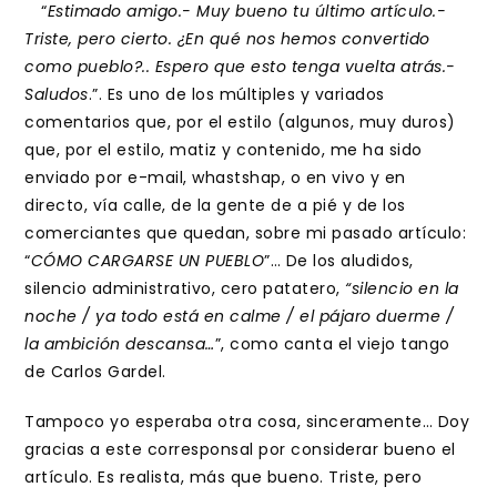
entrada:
entrada:
“
Estimado amigo.- Muy bueno tu último artículo.-
Triste, pero cierto. ¿En qué nos hemos convertido
como pueblo?.. Espero que esto tenga vuelta atrás.-
Saludos
.”. Es uno de los múltiples y variados
comentarios que, por el estilo (algunos, muy duros)
que, por el estilo, matiz y contenido, me ha sido
enviado por e-mail, whastshap, o en vivo y en
directo, vía calle, de la gente de a pié y de los
comerciantes que quedan, sobre mi pasado artículo:
“
CÓMO CARGARSE UN PUEBLO
”… De los aludidos,
silencio administrativo, cero patatero,
“silencio en la
noche / ya todo está en calme / el pájaro duerme /
la ambición descansa…
”, como canta el viejo tango
de Carlos Gardel.
Tampoco yo esperaba otra cosa, sinceramente… Doy
gracias a este corresponsal por considerar bueno el
artículo. Es realista, más que bueno. Triste, pero