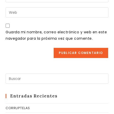
tu
nombre
dirección
Introduce
de
de
la
usuario
correo
URL
para
electrónico
de
comentar
Guarda mi nombre, correo electrónico y web en este
para
tu
navegador para la próxima vez que comente.
comentar
web
(opcional)
Pul
Es
pa
cer
Entradas Recientes
el
CORRUPTELAS
pa