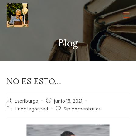
Ir
al
contenido
Blog
NO ES ESTO…
Autor
Publicación
Escriburgo
junio 15, 2021
de
de
Categoría
Comentarios
Uncategorized
Sin comentarios
la
la
de
de
entrada:
entrada:
la
la
entrada:
entrada: