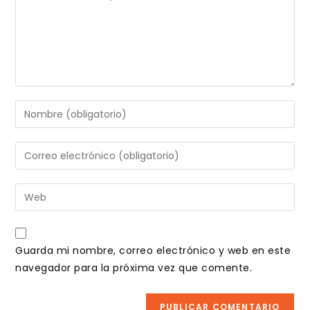
Introduce
tu
nombre
Introduce
o
tu
nombre
dirección
Introduce
de
de
la
usuario
correo
URL
para
electrónico
de
comentar
Guarda mi nombre, correo electrónico y web en este
para
tu
navegador para la próxima vez que comente.
comentar
web
(opcional)