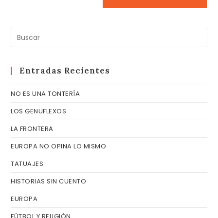
Pul
Es
pa
cer
Entradas Recientes
el
NO ES UNA TONTERÍA
pa
de
LOS GENUFLEXOS
bú
LA FRONTERA
EUROPA NO OPINA LO MISMO
TATUAJES
HISTORIAS SIN CUENTO
EUROPA
FÚTBOL Y RELIGIÓN