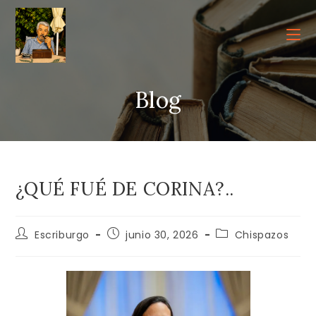
Ir
al
contenido
Blog
¿QUÉ FUÉ DE CORINA?..
Autor
Publicación
Categoría
Escriburgo
junio 30, 2026
Chispazos
de
de
de
la
la
la
entrada:
entrada:
entrada: