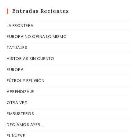
pa
cer
Entradas Recientes
el
LA FRONTERA
pa
de
EUROPA NO OPINA LO MISMO
bú
TATUAJES
HISTORIAS SIN CUENTO
EUROPA
FÚTBOL Y RELIGIÓN
APRENDIZAJE
OTRA VEZ…
EMBUSTEROS
DECÍAMOS AYER…
EL NUEVE