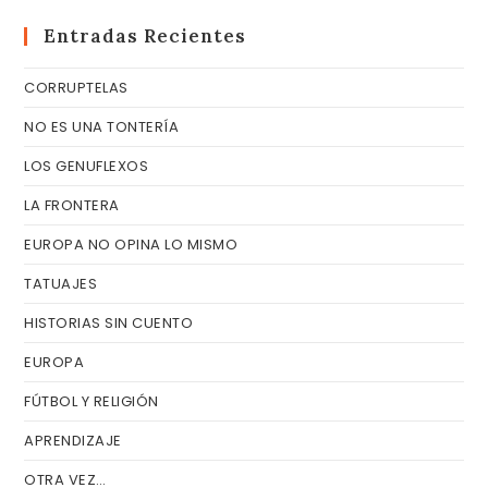
pa
cer
Entradas Recientes
el
CORRUPTELAS
pa
de
NO ES UNA TONTERÍA
bú
LOS GENUFLEXOS
LA FRONTERA
EUROPA NO OPINA LO MISMO
TATUAJES
HISTORIAS SIN CUENTO
EUROPA
FÚTBOL Y RELIGIÓN
APRENDIZAJE
OTRA VEZ…