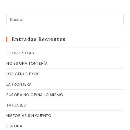
Pul
Es
pa
cer
Entradas Recientes
el
CORRUPTELAS
pa
de
NO ES UNA TONTERÍA
bú
LOS GENUFLEXOS
LA FRONTERA
EUROPA NO OPINA LO MISMO
TATUAJES
HISTORIAS SIN CUENTO
EUROPA