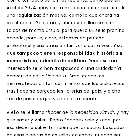
Como tampoco de lo más reciente, como que en
Abril de 2024 apoyó la tramitación parlamentaria de
una regularización masiva, como la que ahora ha
aprobado el Gobierno, y ahora va a llorarle a las
faldas de mamá Úrsula, para que la UE se lo prohíba
hacerlo, porque, claro, estamos en período
prelectoral y sus urnas andan vendidas a Vox
… Y es
que tampoco tienen responsabilidad histórica ni
memorística, además de política
. Pero ese mal
interesado se lo han traspasado a una ciudadanía
convertida en La Voz de su Amo, donde las
hemerotecas pintan aún menos que las bibliotecas
tras haberse cargado las librerías del país, y dicho
sea de paso porque viene casi a cuento.
A ello se le llama “
hacer de la necesidad virtud
”, y hay
que saber y valer… Pedro Sánchez vale y sabe, por
eso debería saber también que los socios buscados
en esas cloacas de aquellas calendas, pueden ser