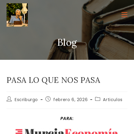
Ir
al
contenido
Blog
PASA LO QUE NOS PASA
Autor
Publicación
Categoría
Escriburgo
febrero 6, 2026
Articulos
de
de
de
la
la
la
entrada:
entrada:
entrada:
PARA: