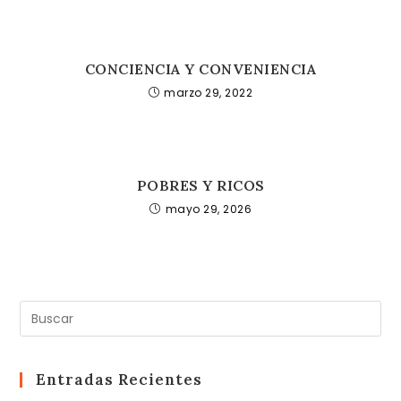
CONCIENCIA Y CONVENIENCIA
marzo 29, 2022
POBRES Y RICOS
mayo 29, 2026
Pul
Es
pa
cer
Entradas Recientes
el