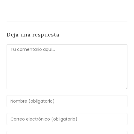
Deja una respuesta
Comentario
Introduce
tu
nombre
Introduce
o
tu
nombre
dirección