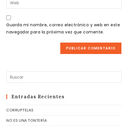
Introduce
de
de
la
usuario
correo
URL
para
electrónico
de
comentar
Guarda mi nombre, correo electrónico y web en este
para
tu
navegador para la próxima vez que comente.
comentar
web
(opcional)
Pul
Es
pa
cer
Entradas Recientes
el
CORRUPTELAS
pa
de
NO ES UNA TONTERÍA
bú