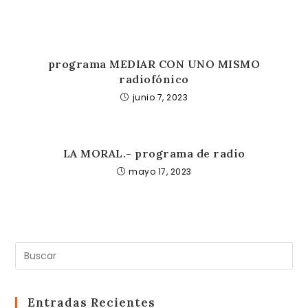
programa MEDIAR CON UNO MISMO
radiofónico
junio 7, 2023
LA MORAL.- programa de radio
mayo 17, 2023
Pul
Es
pa
cer
Entradas Recientes