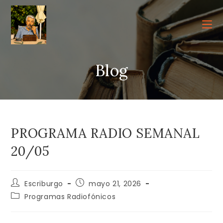
Ir
al
contenido
Blog
PROGRAMA RADIO SEMANAL
20/05
Autor
Publicación
Escriburgo
mayo 21, 2026
de
de
Categoría
Programas Radiofónicos
la
la
de
entrada:
entrada:
la