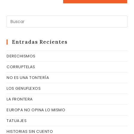
Pul
Es
pa
cer
Entradas Recientes
el
DERECHISMOS
pa
de
CORRUPTELAS
bú
NO ES UNA TONTERÍA
LOS GENUFLEXOS
LA FRONTERA
EUROPA NO OPINA LO MISMO
TATUAJES
HISTORIAS SIN CUENTO