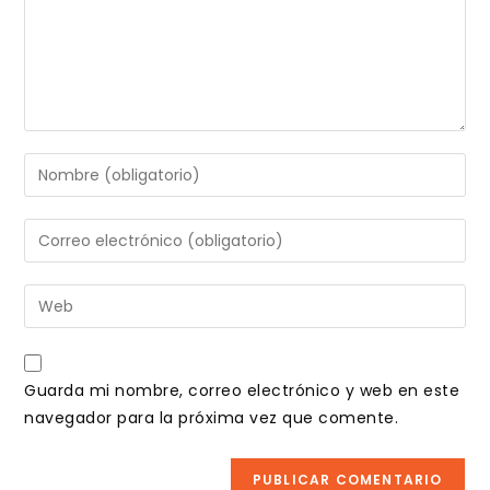
Introduce
tu
nombre
Introduce
o
tu
nombre
dirección
Introduce
de
de
la
usuario
correo
URL
para
electrónico
de
comentar
Guarda mi nombre, correo electrónico y web en este
para
tu
navegador para la próxima vez que comente.
comentar
web
(opcional)