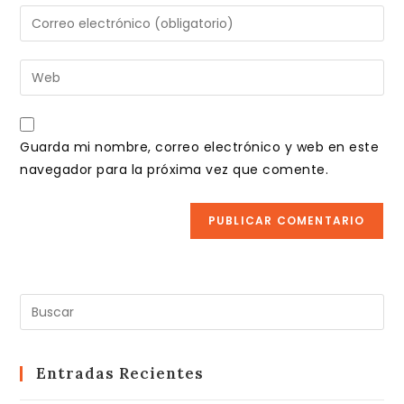
nombre
Introduce
o
tu
nombre
dirección
Introduce
de
de
la
usuario
correo
URL
para
electrónico
de
comentar
Guarda mi nombre, correo electrónico y web en este
para
tu
navegador para la próxima vez que comente.
comentar
web
(opcional)
Pul
Es
pa
cer
Entradas Recientes
el