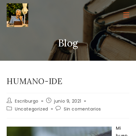
Ir
al
contenido
Blog
HUMANO-IDE
Autor
Publicación
Escriburgo
junio 9, 2021
de
de
Categoría
Comentarios
Uncategorized
Sin comentarios
la
la
de
de
entrada:
entrada:
la
la
entrada:
entrada:
Mi
buen