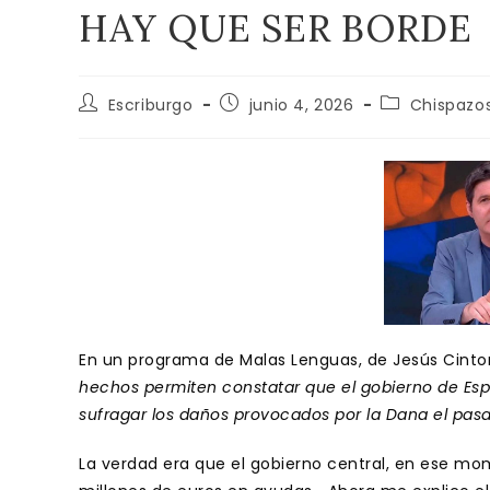
HAY QUE SER BORDE
Autor
Publicación
Categoría
Escriburgo
junio 4, 2026
Chispazo
de
de
de
la
la
la
entrada:
entrada:
entrada:
En un programa de Malas Lenguas, de Jesús Cintor
hechos permiten constatar que el gobierno de Esp
sufragar los daños provocados por la Dana el pas
La verdad era que el gobierno central, en ese mo