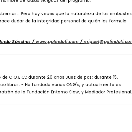
el nombre de
Malas Lenguas
del programa.
 sabemos… Pero hay veces que la naturaleza de los embustes
ace dudar de la integridad personal de quién las formula.
lindo Sánchez /
www.galindofi.com
/
miguel@galindofi.c
de C.O.E.C.; durante 20 años Juez de paz; durante 15,
inco libros. - Ha fundado varias ONG's, y actualmente es
trón de la Fundación Entorno Slow, y Mediador Profesional.