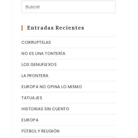
Pulsa
Escape
para
cerrar
Entradas Recientes
el
CORRUPTELAS
panel
de
NO ES UNA TONTERÍA
búsqueda
LOS GENUFLEXOS
LA FRONTERA
EUROPA NO OPINA LO MISMO
TATUAJES
HISTORIAS SIN CUENTO
EUROPA
FÚTBOL Y RELIGIÓN