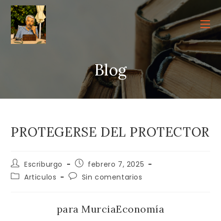
Ir
al
contenido
Blog
PROTEGERSE DEL PROTECTOR
Autor
Publicación
Escriburgo
febrero 7, 2025
de
de
Categoría
Comentarios
Articulos
Sin comentarios
la
la
de
de
entrada:
entrada:
la
la
entrada:
entrada:
para MurciaEconomía