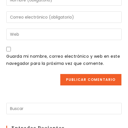
tu
nombre
Introduce
o
tu
nombre
dirección
Introduce
de
de
la
usuario
correo
URL
para
electrónico
de
comentar
Guarda mi nombre, correo electrónico y web en este
para
tu
navegador para la próxima vez que comente.
comentar
web
(opcional)
Pul
Es
pa
cer