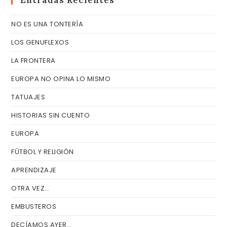
Entradas Recientes
el
NO ES UNA TONTERÍA
pa
de
LOS GENUFLEXOS
bú
LA FRONTERA
EUROPA NO OPINA LO MISMO
TATUAJES
HISTORIAS SIN CUENTO
EUROPA
FÚTBOL Y RELIGIÓN
APRENDIZAJE
OTRA VEZ…
EMBUSTEROS
DECÍAMOS AYER…