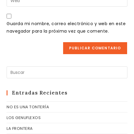
de
la
usuario
correo
URL
para
electrónico
de
comentar
Guarda mi nombre, correo electrónico y web en este
para
tu
navegador para la próxima vez que comente.
comentar
web
(opcional)
Pul
Es
pa
cer
Entradas Recientes
el
NO ES UNA TONTERÍA
pa
de
LOS GENUFLEXOS
bú
LA FRONTERA