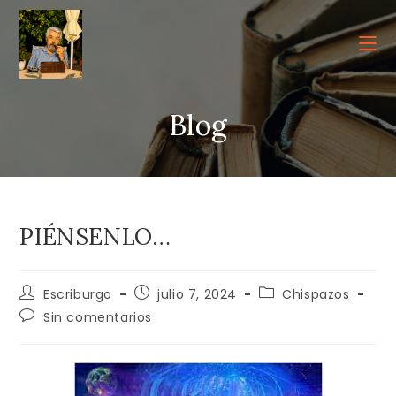
Ir
al
contenido
Blog
PIÉNSENLO…
Autor
Publicación
Categoría
Escriburgo
julio 7, 2024
Chispazos
de
de
de
Comentarios
Sin comentarios
la
la
la
de
entrada:
entrada:
entrada:
la
entrada: