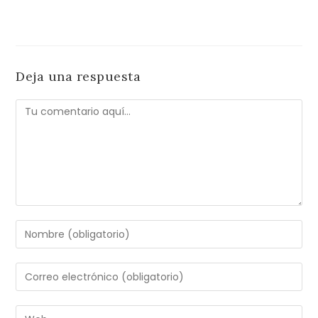
Deja una respuesta
Comentario
Introduce
tu
nombre
Introduce
o
tu
nombre
dirección
Introduce
de