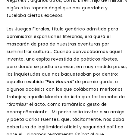
Régimen
”; algunos otros, como Efrén, hijo de militar, y
algún otro tapado ángel que nos guardaba y
tutelaba ciertos excesos.
Los Juegos Florales, título genérico admitido para
administrar expansiones literarias, era quizá el
mascarón de proa de nuestras aventuras por
suministrar cultura… Cuando convocábamos aquel
invento, una espita revestida de poéticos ribetes,
pero donde se podía expresar, en muy medida prosa,
las inquietudes que nos baqueteaban por dentro;
aquella resabida “
Flor Natural”
de premio gordo, o
algunos accésits con los que colábamos meritorios
trabajos; aquella Marcha de Aida que festoneaba de
“
tiramisú”
el acto, como romántico gesto de
acompañamiento… Mi padre solía invitar a su amigo
y poeta Carlos Fuentes, que, tácitamente, nos daba
cobertura de legitimidad oficial y seguridad política
ante el… digamos “e
stamento único
” al que