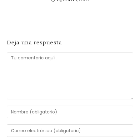
Deja una respuesta
Comentario
Introduce
tu
nombre
Introduce
o
tu