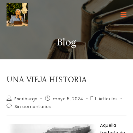
Ir
al
contenido
Blog
UNA VIEJA HISTORIA
Autor
Publicación
Categoría
Escriburgo
mayo 5, 2024
Articulos
de
de
de
Comentarios
Sin comentarios
la
la
la
de
entrada:
entrada:
entrada:
la
entrada:
Aquella
factoría de