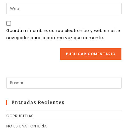
nombre
dirección
Introduce
de
de
la
usuario
correo
URL
para
electrónico
de
comentar
Guarda mi nombre, correo electrónico y web en este
para
tu
navegador para la próxima vez que comente.
comentar
web
(opcional)
Pul
Es
pa
cer
Entradas Recientes
el
CORRUPTELAS
pa
de
NO ES UNA TONTERÍA