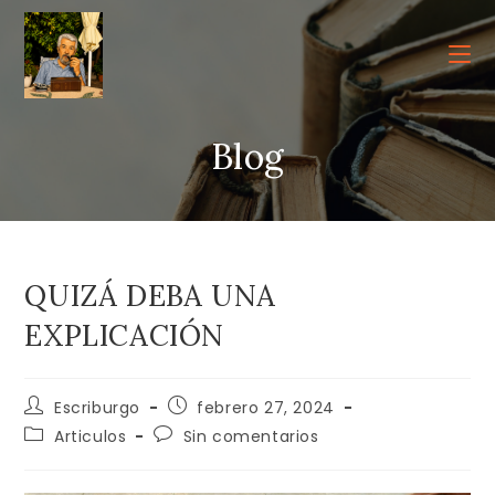
Ir
al
contenido
Blog
QUIZÁ DEBA UNA
EXPLICACIÓN
Autor
Publicación
Escriburgo
febrero 27, 2024
de
de
Categoría
Comentarios
Articulos
Sin comentarios
la
la
de
de
entrada:
entrada:
la
la