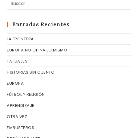
Pul
Es
pa
cer
Entradas Recientes
el
LA FRONTERA
pa
de
EUROPA NO OPINA LO MISMO
bú
TATUAJES
HISTORIAS SIN CUENTO
EUROPA
FÚTBOL Y RELIGIÓN
APRENDIZAJE
OTRA VEZ…
EMBUSTEROS