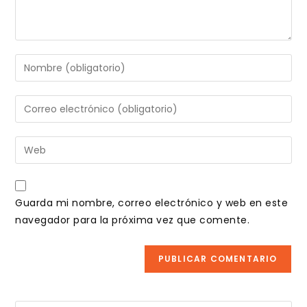
Introduce
tu
nombre
Introduce
o
tu
nombre
dirección
Introduce
de
de
la
usuario
correo
URL
para
electrónico
de
comentar
Guarda mi nombre, correo electrónico y web en este
para
tu
navegador para la próxima vez que comente.
comentar
web
(opcional)