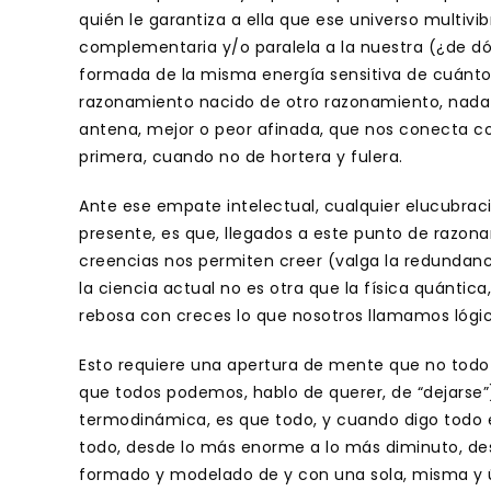
quién le garantiza a ella que ese universo multiv
complementaria y/o paralela a la nuestra (¿de d
formada de la misma energía sensitiva de cuánt
razonamiento nacido de otro razonamiento, nada
antena, mejor o peor afinada, que nos conecta co
primera, cuando no de hortera y fulera.
Ante ese empate intelectual, cualquier elucubrac
presente, es que, llegados a este punto de razon
creencias nos permiten creer (valga la redundanc
la ciencia actual no es otra que la física quánti
rebosa con creces lo que nosotros llamamos lógi
Esto requiere una apertura de mente que no todo 
que todos podemos, hablo de querer, de “dejarse”
termodinámica, es que todo, y cuando digo todo 
todo, desde lo más enorme a lo más diminuto, des
formado y modelado de y con una sola, misma y ú