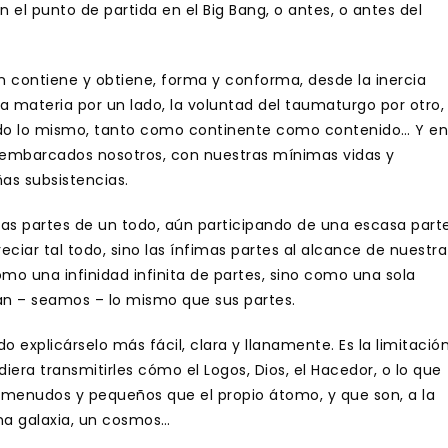
n el punto de partida en el Big Bang, o antes, o antes del
n contiene y obtiene, forma y conforma, desde la inercia
 materia por un lado, la voluntad del taumaturgo por otro,
todo lo mismo, tanto como continente como contenido… Y en
 embarcados nosotros, con nuestras mínimas vidas y
as subsistencias.
as partes de un todo, aún participando de una escasa part
iar tal todo, sino las ínfimas partes al alcance de nuestra
mo una infinidad infinita de partes, sino como una sola
an – seamos – lo mismo que sus partes.
o explicárselo más fácil, clara y llanamente. Es la limitació
udiera transmitirles cómo el Logos, Dios, el Hacedor, o lo que
 menudos y pequeños que el propio átomo, y que son, a la
na galaxia, un cosmos…