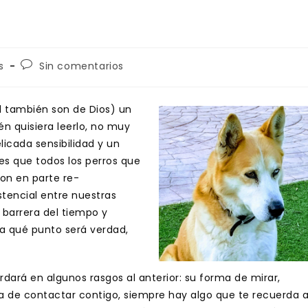
Comentarios
s
Sin comentarios
de
la
entrada:
él también son de Dios) un
n quisiera leerlo, no muy
icada sensibilidad y un
 es que todos los perros que
on en parte re-
stencial entre nuestras
 barrera del tiempo y
ta qué punto será verdad,
dará en algunos rasgos al anterior: su forma de mirar,
 de contactar contigo, siempre hay algo que te recuerda 