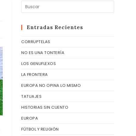
Pulsa
Escape
para
cerrar
Entradas Recientes
el
CORRUPTELAS
panel
de
NO ES UNA TONTERÍA
búsqueda
LOS GENUFLEXOS
LA FRONTERA
EUROPA NO OPINA LO MISMO
TATUAJES
HISTORIAS SIN CUENTO
EUROPA
FÚTBOL Y RELIGIÓN
a