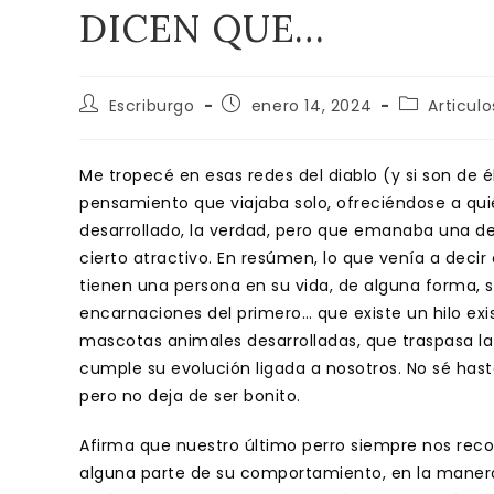
DICEN QUE…
Autor
Publicación
Categoría
Escriburgo
enero 14, 2024
Articulo
de
de
de
la
la
la
entrada:
entrada:
entrada:
Me tropecé en esas redes del diablo (y si son de 
pensamiento que viajaba solo, ofreciéndose a quié
desarrollado, la verdad, pero que emanaba una del
cierto atractivo. En resúmen, lo que venía a decir
tienen una persona en su vida, de alguna forma, s
encarnaciones del primero… que existe un hilo exi
mascotas animales desarrolladas, que traspasa la
cumple su evolución ligada a nosotros. No sé has
pero no deja de ser bonito.
Afirma que nuestro último perro siempre nos recor
alguna parte de su comportamiento, en la manera