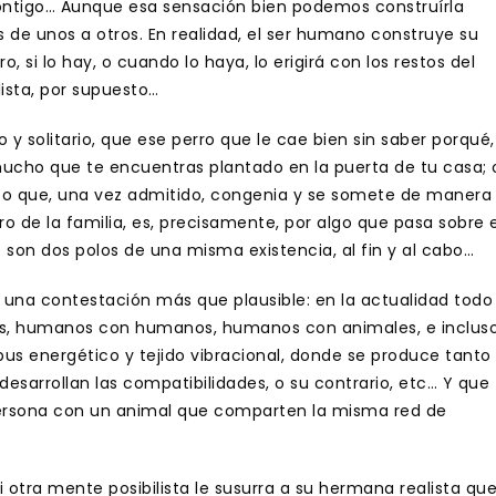
ontigo… Aunque esa sensación bien podemos construírla
 de unos a otros. En realidad, el ser humano construye su
, si lo hay, o cuando lo haya, lo erigirá con los restos del
ista, por supuesto…
y solitario, que ese perro que le cae bien sin saber porqué,
chucho que te encuentras plantado en la puerta de tu casa; 
i, o que, una vez admitido, congenia y se somete de manera
 de la familia, es, precisamente, por algo que pasa sobre e
e son dos polos de una misma existencia, al fin y al cabo…
una contestación más que plausible: en la actualidad todo
vos, humanos con humanos, humanos con animales, e inclus
us energético y tejido vibracional, donde se produce tanto
desarrollan las compatibilidades, o su contrario, etc… Y que
persona con un animal que comparten la misma red de
otra mente posibilista le susurra a su hermana realista qu