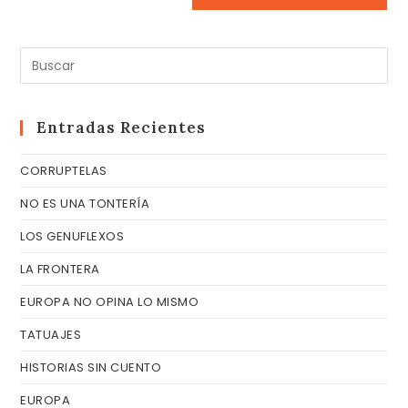
Pul
Es
pa
cer
Entradas Recientes
el
CORRUPTELAS
pa
de
NO ES UNA TONTERÍA
bú
LOS GENUFLEXOS
LA FRONTERA
EUROPA NO OPINA LO MISMO
TATUAJES
HISTORIAS SIN CUENTO
EUROPA