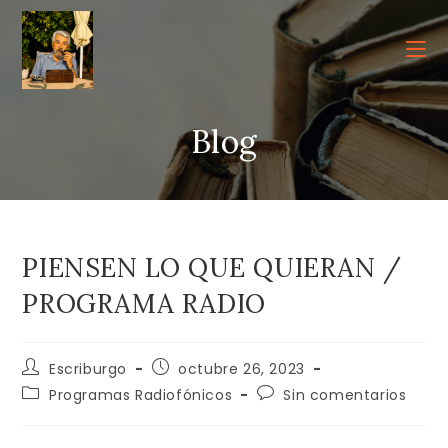
Ir
al
contenido
Blog
PIENSEN LO QUE QUIERAN /
PROGRAMA RADIO
Autor
Publicación
Escriburgo
octubre 26, 2023
de
de
Categoría
Comentarios
Programas Radiofónicos
Sin comentarios
la
la
de
de
entrada:
entrada:
la
la