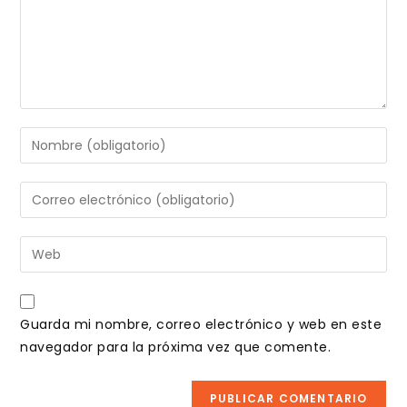
Introduce
tu
nombre
Introduce
o
tu
nombre
dirección
Introduce
de
de
la
usuario
correo
URL
para
electrónico
de
comentar
Guarda mi nombre, correo electrónico y web en este
para
tu
navegador para la próxima vez que comente.
comentar
web
(opcional)