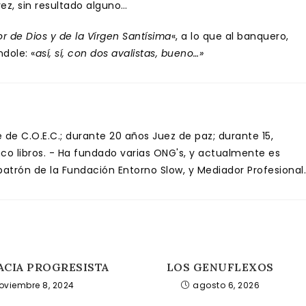
vez, sin resultado alguno…
r de Dios y de la Vírgen Santísima
«, a lo que al banquero,
ndole: «
así, sí, con dos avalistas, bueno…»
de C.O.E.C.; durante 20 años Juez de paz; durante 15,
inco libros. - Ha fundado varias ONG's, y actualmente es
trón de la Fundación Entorno Slow, y Mediador Profesional.
CIA PROGRESISTA
LOS GENUFLEXOS
oviembre 8, 2024
agosto 6, 2026