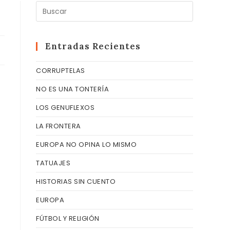
Pulsa
Escape
para
cerrar
Entradas Recientes
el
CORRUPTELAS
panel
de
NO ES UNA TONTERÍA
búsqueda
LOS GENUFLEXOS
LA FRONTERA
EUROPA NO OPINA LO MISMO
TATUAJES
HISTORIAS SIN CUENTO
EUROPA
FÚTBOL Y RELIGIÓN