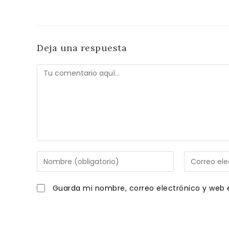
Deja una respuesta
Comentario
Introduce
Introduce
tu
tu
nombre
dirección
Guarda mi nombre, correo electrónico y web 
o
de
nombre
correo
de
electrónico