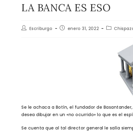
LA BANCA ES ESO
Autor
Publicación
Categoría
Escriburgo
enero 31, 2022
Chispaz
de
de
de
la
la
la
entrada:
entrada:
entrada:
Se le achaca a Botín, el fundador de Basantander
desea dibujar en un «no ocurrido» lo que es el espí
Se cuenta que al tal director general le salía siem