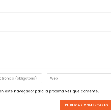
Introduce
la
URL
en este navegador para la próxima vez que comente.
de
tu
web