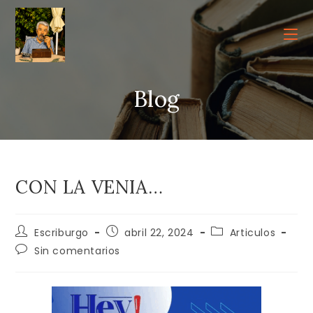
Ir
al
contenido
Blog
CON LA VENIA…
Autor
Publicación
Categoría
Escriburgo
abril 22, 2024
Articulos
de
de
de
Comentarios
Sin comentarios
la
la
la
de
entrada:
entrada:
entrada:
la
entrada: