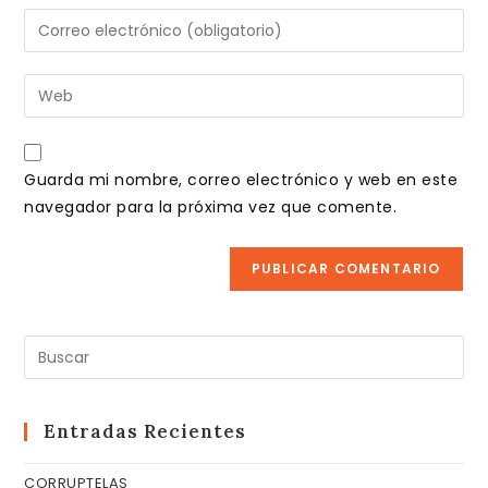
nombre
Introduce
o
tu
nombre
dirección
Introduce
de
de
la
usuario
correo
URL
para
electrónico
de
comentar
Guarda mi nombre, correo electrónico y web en este
para
tu
navegador para la próxima vez que comente.
comentar
web
(opcional)
Pul
Es
pa
cer
Entradas Recientes
el
CORRUPTELAS
pa