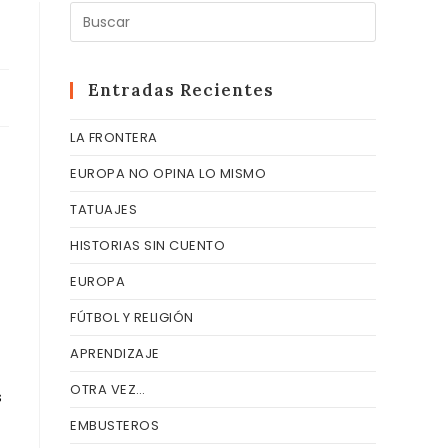
Pulsa
Escape
para
cerrar
Entradas Recientes
el
LA FRONTERA
panel
de
EUROPA NO OPINA LO MISMO
búsqueda
TATUAJES
HISTORIAS SIN CUENTO
EUROPA
FÚTBOL Y RELIGIÓN
APRENDIZAJE
OTRA VEZ…
s
EMBUSTEROS