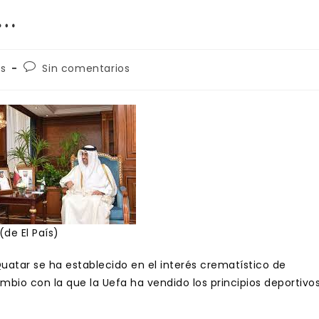
…
Comentarios
s
Sin comentarios
de
la
entrada:
(de El País)
Quatar se ha establecido en el interés crematístico de
bio con la que la Uefa ha vendido los principios deportivo