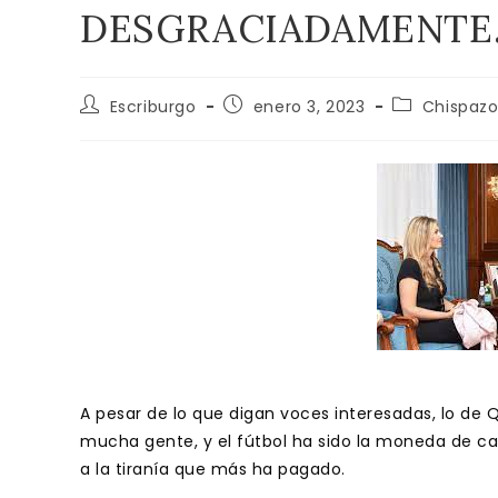
DESGRACIADAMENTE
Autor
Publicación
Categoría
Escriburgo
enero 3, 2023
Chispazo
de
de
de
la
la
la
entrada:
entrada:
entrada:
A pesar de lo que digan voces interesadas, lo de 
mucha gente, y el fútbol ha sido la moneda de cam
a la tiranía que más ha pagado.