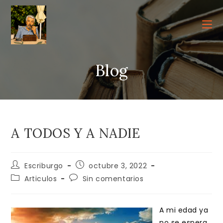
Ir
al
contenido
Blog
A TODOS Y A NADIE
Autor
Publicación
Escriburgo
octubre 3, 2022
de
de
Categoría
Comentarios
Articulos
Sin comentarios
la
la
de
de
entrada:
entrada:
la
la
entrada:
entrada:
A mi edad ya
no se espera