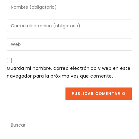
Introduce
tu
nombre
Introduce
o
tu
nombre
dirección
Introduce
de
de
la
usuario
correo
URL
para
electrónico
de
comentar
Guarda mi nombre, correo electrónico y web en este
para
tu
navegador para la próxima vez que comente.
comentar
web
(opcional)
Pul
Es
pa