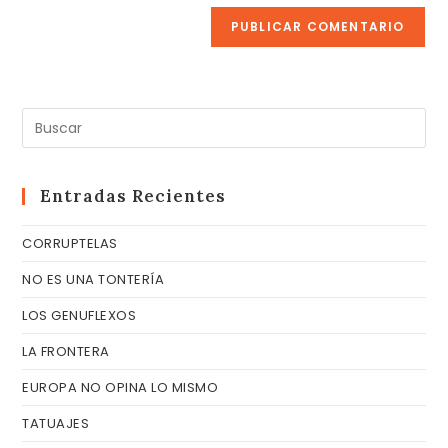
(opcional)
Pul
Es
pa
cer
Entradas Recientes
el
CORRUPTELAS
pa
de
NO ES UNA TONTERÍA
bú
LOS GENUFLEXOS
LA FRONTERA
EUROPA NO OPINA LO MISMO
TATUAJES