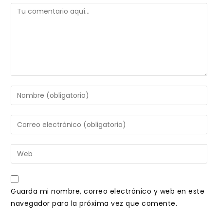
Comentario
Introduce
tu
nombre
Introduce
o
tu
nombre
dirección
Introduce
de
de
la
usuario
correo
URL
para
electrónico
de
comentar
Guarda mi nombre, correo electrónico y web en este
para
tu
navegador para la próxima vez que comente.
comentar
web