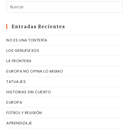
Pul
Es
pa
cer
Entradas Recientes
el
NO ES UNA TONTERÍA
pa
de
LOS GENUFLEXOS
bú
LA FRONTERA
EUROPA NO OPINA LO MISMO
TATUAJES
HISTORIAS SIN CUENTO
EUROPA
FÚTBOL Y RELIGIÓN
APRENDIZAJE