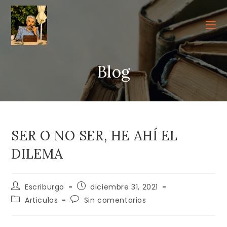
Ir
al
contenido
Blog
SER O NO SER, HE AHÍ EL
DILEMA
Autor
Publicación
Escriburgo
diciembre 31, 2021
de
de
Categoría
Comentarios
Articulos
Sin comentarios
la
la
de
de
entrada:
entrada:
la
la