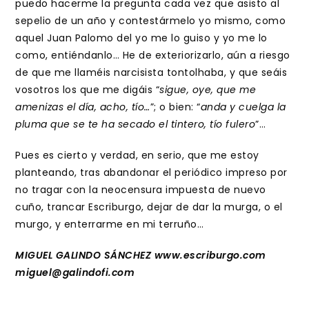
puedo hacerme la pregunta cada vez que asisto al
sepelio de un año y contestármelo yo mismo, como
aquel Juan Palomo del yo me lo guiso y yo me lo
como, entiéndanlo… He de exteriorizarlo, aún a riesgo
de que me llaméis narcisista tontolhaba, y que seáis
vosotros los que me digáis “
sigue, oye, que me
amenizas el día, acho, tío…
”; o bien: “
anda y cuelga la
pluma que se te ha secado el tintero, tío fulero
”…
Pues es cierto y verdad, en serio, que me estoy
planteando, tras abandonar el periódico impreso por
no tragar con la neocensura impuesta de nuevo
cuño, trancar Escriburgo, dejar de dar la murga, o el
murgo, y enterrarme en mi terruño…
MIGUEL GALINDO SÁNCHEZ www.escriburgo.com
miguel@galindofi.com