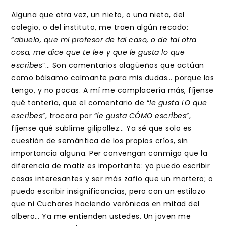
Alguna que otra vez, un nieto, o una nieta, del
colegio, o del instituto, me traen algún recado:
“
abuelo, que mi profesor de tal caso, o de tal otra
cosa, me dice que te lee y que le gusta lo que
escribes
”… Son comentarios alagüeños que actúan
como bálsamo calmante para mis dudas… porque las
tengo, y no pocas. A mí me complacería más, fíjense
qué tontería, que el comentario de “
le gusta LO que
escribes
”, trocara por “
le gusta CÓMO escribes
”,
fíjense qué sublime gilipollez… Ya sé que solo es
cuestión de semántica de los propios críos, sin
importancia alguna. Per convengan conmigo que la
diferencia de matiz es importante: yo puedo escribir
cosas interesantes y ser más zafio que un mortero; o
puedo escribir insignificancias, pero con un estilazo
que ni Cuchares haciendo verónicas en mitad del
albero… Ya me entienden ustedes. Un joven me