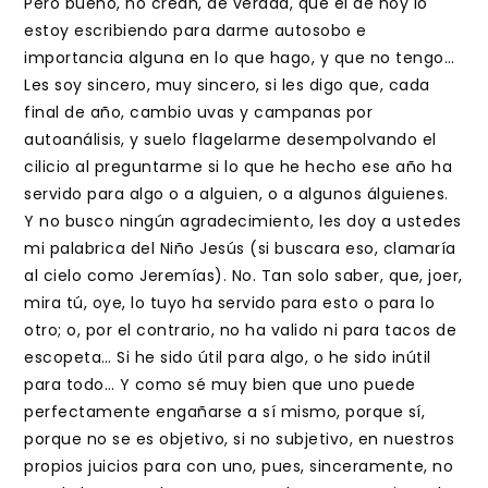
Pero bueno, no crean, de verdad, que el de hoy lo
estoy escribiendo para darme autosobo e
importancia alguna en lo que hago, y que no tengo…
Les soy sincero, muy sincero, si les digo que, cada
final de año, cambio uvas y campanas por
autoanálisis, y suelo flagelarme desempolvando el
cilicio al preguntarme si lo que he hecho ese año ha
servido para algo o a alguien, o a algunos álguienes.
Y no busco ningún agradecimiento, les doy a ustedes
mi palabrica del Niño Jesús (si buscara eso, clamaría
al cielo como Jeremías). No. Tan solo saber, que, joer,
mira tú, oye, lo tuyo ha servido para esto o para lo
otro; o, por el contrario, no ha valido ni para tacos de
escopeta… Si he sido útil para algo, o he sido inútil
para todo… Y como sé muy bien que uno puede
perfectamente engañarse a sí mismo, porque sí,
porque no se es objetivo, si no subjetivo, en nuestros
propios juicios para con uno, pues, sinceramente, no