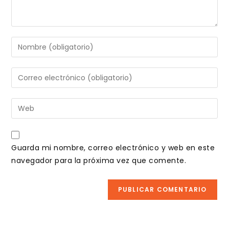
Introduce
tu
nombre
Introduce
o
tu
nombre
dirección
Introduce
de
de
la
usuario
correo
URL
para
electrónico
de
comentar
Guarda mi nombre, correo electrónico y web en este
para
tu
navegador para la próxima vez que comente.
comentar
web
(opcional)