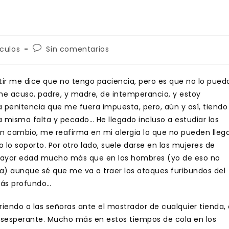
ría
Comentarios
iculos
Sin comentarios
de
la
a:
entrada:
tir me dice que no tengo paciencia, pero es que no lo pued
me acuso, padre, y madre, de intemperancia, y estoy
a penitencia que me fuera impuesta, pero, aún y así, tiendo
a misma falta y pecado… He llegado incluso a estudiar las
en cambio, me reafirma en mi alergia lo que no pueden lleg
o lo soporto. Por otro lado, suele darse en las mujeres de
ayor edad mucho más que en los hombres (yo de eso no
pa) aunque sé que me va a traer los ataques furibundos del
ás profundo…
riendo a las señoras ante el mostrador de cualquier tienda,
esesperante. Mucho más en estos tiempos de cola en los