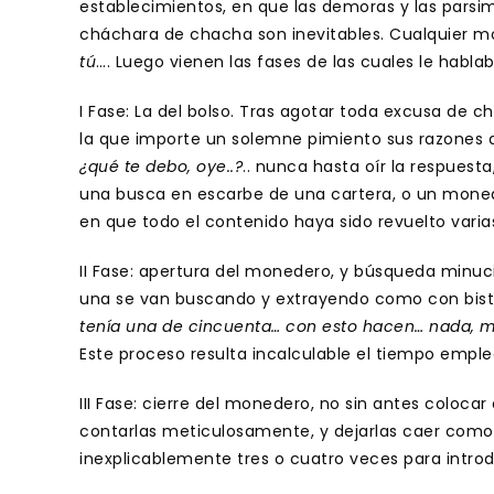
establecimientos, en que las demoras y las parsi
cháchara de chacha son inevitables. Cualquier mot
tú
…. Luego vienen las fases de las cuales le hablab
I Fase: La del bolso. Tras agotar toda excusa de 
la que importe un solemne pimiento sus razones 
¿qué te debo, oye..?
.. nunca hasta oír la respuesta
una busca en escarbe de una cartera, o un moned
en que todo el contenido haya sido revuelto vari
II Fase: apertura del monedero, y búsqueda minuc
una se van buscando y extrayendo como con bist
tenía una de cincuenta… con esto hacen… nada, me 
Este proceso resulta incalculable el tiempo emple
III Fase: cierre del monedero, no sin antes colocar 
contarlas meticulosamente, y dejarlas caer como si
inexplicablemente tres o cuatro veces para intro