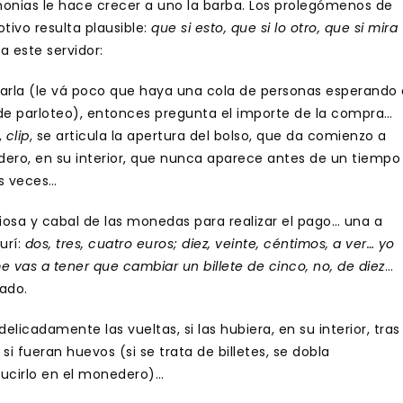
monias le hace crecer a uno la barba. Los prolegómenos de
ivo resulta plausible:
que si esto, que si lo otro, que si mira
a este servidor:
charla (le vá poco que haya una cola de personas esperando 
de parloteo), entonces pregunta el importe de la compra…
,
clip
, se articula la apertura del bolso, que da comienzo a
ero, en su interior, que nunca aparece antes de un tiempo
as veces…
iosa y cabal de las monedas para realizar el pago… una a
urí:
dos, tres, cuatro euros; diez, veinte, céntimos, a ver… yo
vas a tener que cambiar un billete de cinco, no, de diez
…
ado.
delicadamente las vueltas, si las hubiera, en su interior, tras
 fueran huevos (si se trata de billetes, se dobla
ducirlo en el monedero)…