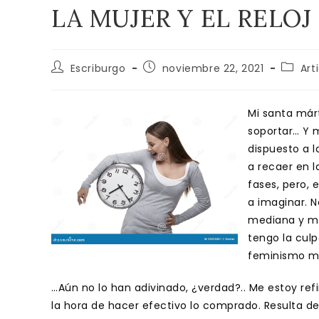
LA MUJER Y EL RELOJ
Autor
Publicación
Catego
Escriburgo
noviembre 22, 2021
Art
de
de
de
la
la
la
entrada:
entrada:
entrad
Mi santa már
soportar… Y 
dispuesto a l
a recaer en l
fases, pero, 
a imaginar. N
mediana y m
tengo la cul
feminismo m
…Aún no lo han adivinado, ¿verdad?.. Me estoy refi
la hora de hacer efectivo lo comprado. Resulta d