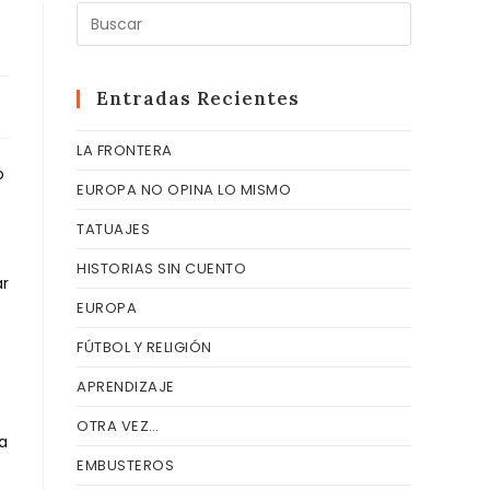
Pulsa
Escape
para
cerrar
Entradas Recientes
el
LA FRONTERA
panel
o
de
EUROPA NO OPINA LO MISMO
búsqueda
TATUAJES
HISTORIAS SIN CUENTO
ar
EUROPA
FÚTBOL Y RELIGIÓN
APRENDIZAJE
OTRA VEZ…
 a
EMBUSTEROS