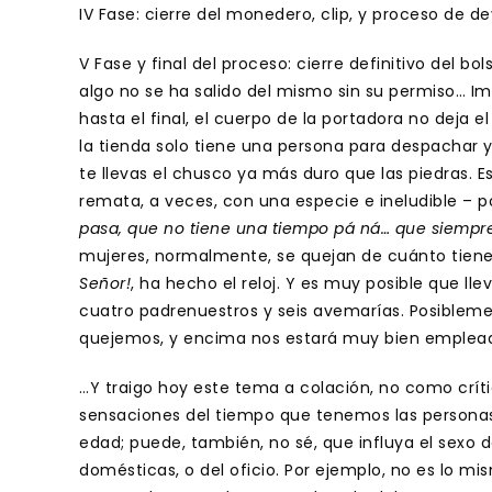
IV Fase: cierre del monedero, clip, y proceso de 
V Fase y final del proceso: cierre definitivo del bo
algo no se ha salido del mismo sin su permiso… Imp
hasta el final, el cuerpo de la portadora no deja 
la tienda solo tiene una persona para despachar 
te llevas el chusco ya más duro que las piedras. E
remata, a veces, con una especie e ineludible – po
pasa, que no tiene una tiempo pá ná… que siempre
mujeres, normalmente, se quejan de cuánto tienen 
Señor!
, ha hecho el reloj. Y es muy posible que ll
cuatro padrenuestros y seis avemarías. Posibleme
quejemos, y encima nos estará muy bien emplea
…Y traigo hoy este tema a colación, no como crític
sensaciones del tiempo que tenemos las personas;
edad; puede, también, no sé, que influya el sexo 
domésticas, o del oficio. Por ejemplo, no es lo