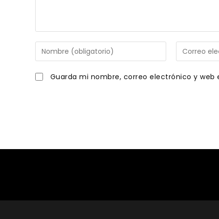
Introduce
Introduce
tu
tu
nombre
dirección
Guarda mi nombre, correo electrónico y web 
o
de
nombre
correo
de
electrónico
usuario
para
para
comentar
comentar