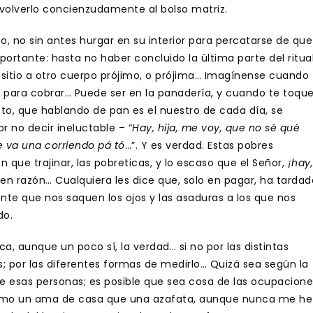
devolverlo concienzudamente al bolso matriz.
lso, no sin antes hurgar en su interior para percatarse de que
ortante: hasta no haber concluido la última parte del ritua
el sitio a otro cuerpo prójimo, o prójima… Imagínense cuando
y para cobrar… Puede ser en la panadería, y cuando te toque
sto, que hablando de pan es el nuestro de cada día, se
r no decir ineluctable – “
Hay, hija, me voy, que no sé qué
 va una corriendo pá tó
…”. Y es verdad. Estas pobres
que trajinar, las pobreticas, y lo escaso que el Señor,
¡hay,
even razón… Cualquiera les dice que, solo en pagar, ha tardad
nte que nos saquen los ojos y las asaduras a los que nos
do.
a, aunque un poco sí, la verdad… si no por las distintas
 por las diferentes formas de medirlo… Quizá sea según la
de esas personas; es posible que sea cosa de las ocupacione
 mismo un ama de casa que una azafata, aunque nunca me he