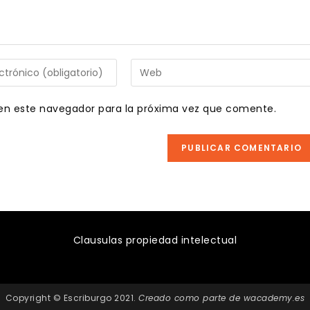
Introduce
la
URL
en este navegador para la próxima vez que comente.
de
tu
web
(opcional)
Clausulas propiedad intelectual
Copyright © Escriburgo 2021.
Creado como parte de
wacademy.es