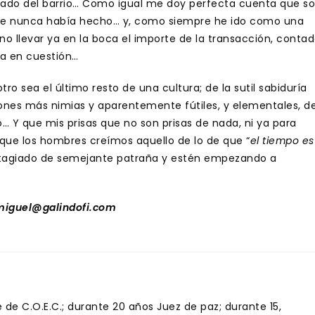
cado del barrio… Como igual me doy perfecta cuenta que s
 que nunca había hecho… y, como siempre he ido como una
o llevar ya en la boca el importe de la transacción, conta
sa en cuestión…
 sea el último resto de una cultura; de la sutil sabiduría
ones más nimias y aparentemente fútiles, y elementales, d
… Y que mis prisas que no son prisas de nada, ni ya para
que los hombres creímos aquello de lo de que “
el tiempo es
tagiado de semejante patraña y estén empezando a
iguel@galindofi.com
de C.O.E.C.; durante 20 años Juez de paz; durante 15,